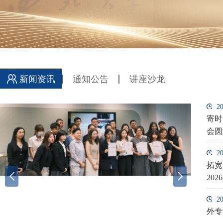
新闻资讯
通知公告
讲座沙龙
2
西北大学2026年陕西MBA入学报到通知
西大MBA分享“荟”| 杨宝：劳动法全流程...
07
15
1
0
寄时
08月
07月
07
06
会圆
2
项目介绍 | 西北大学经济管理学院科创MB...
西大MBA分享“荟”| 聚焦数智人才与产才...
11
02
1
2
拓宽
07月
06月
07
05
202
Previous
Next
2
关于2026年下半年国家MBA论文院内预盲
名家面对面 | 张宏霖：外部冲击下中国企...
10
23
2
1
外专
审...
07月
05月
06
04