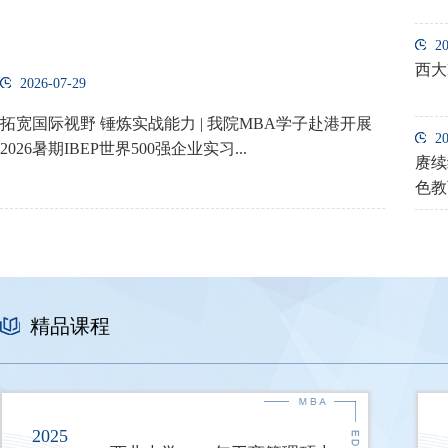
2
西北大学2026年陕西MBA预录取通知
院长面对面｜何博—党的二十届四中全会...
18
24
1
2
西大
06月
03月
2026-07-29
2026-0
06
03
拓宽国际视野 锤炼实战能力 | 我院MBA学子赴港开展
外专讲座
2
2026暑期IBEP世界500强企业实习...
西北大学2026级国家MBA微信群二维码
校友面对面｜王鹏：AI在企业战略中的定位
11
17
11
1
赓续
06月
12月
06
12
色教
精品课程
2025